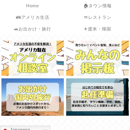
Home
🏠タウン情報
👪アメリカ生活
🍴レストラン
🚗お出かけ・旅行
✈渡米・帰国
Japanese