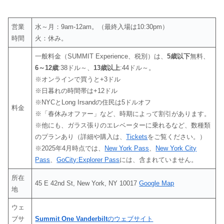
営業
水～月：9am-12am。（最終入場は10:30pm）
時間
火：休み。
一般料金（SUMMIT Experience、税別）は、
5歳以下
無料、
6～12歳
:38ドル～、
13歳以上
:44ドル～。
※オンラインで買うと+3ドル
※日暮れの時間帯は+12ドル
※NYCとLong Irsandの住民は5ドルオフ
料金
※「春休みオファー」など、時期によって割引があります。
※他にも、ガラス張りのエレベーターに乗れるなど、数種類
のプランあり（詳細や購入は、
Tickets
をご覧ください。）
※2025年4月時点では、
New York Pass
、
New York City
Pass
、
GoCity:Explorer Pass
には、含まれていません。
所在
45 E 42nd St, New York, NY 10017
Google Map
地
ウェ
ブサ
Summit One Vanderbilt
のウェブサイト