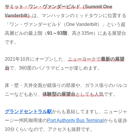
サミット・ワン・ヴァンダービルド（Summit One
Vanderbilt）
は、マンハッタンのミッドタウンに位置する
「ワン・ヴァンダービルド（One Vanderbilt）」という超
高層ビルの最上階（
91～93階
、高さ335m）にある展望台
です。
2021年10月にオープンした、
ニューヨークで
最新の展望
台
で、360度のパノラマビューが楽しめます。
床・壁・天井全面が鏡張りの部屋や、ガラス張りのバルコ
ニーなどもあり、
体験型の展望台
としても人気
です。
グランドセントラル駅
からも直結してますし、ニュージャ
ージー州民御用達の
Port Authority Bus Terminal
からも徒歩
10分くらいなので、アクセスも抜群です。