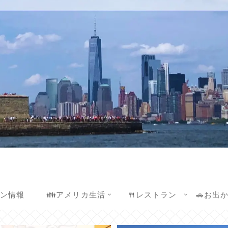
ウン情報
👪アメリカ生活
🍴レストラン
🚗お出