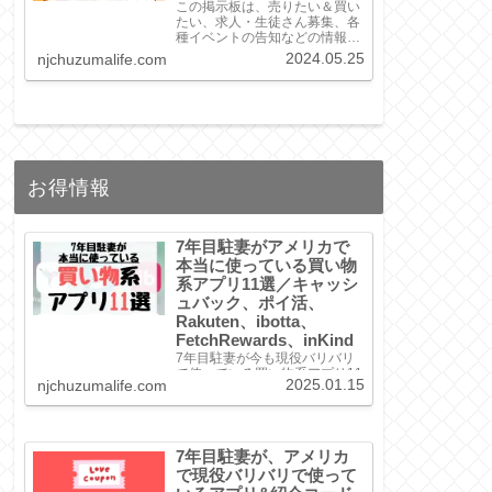
この掲示板は、売りたい＆買い
たい、求人・生徒さん募集、各
種イベントの告知などの情報を
掲載したい場合に、無料でお使
2024.05.25
njchuzumalife.com
い頂けます。ぜひご利用くださ
い。
お得情報
7年目駐妻がアメリカで
本当に使っている買い物
系アプリ11選／キャッシ
ュバック、ポイ活、
Rakuten、ibotta、
FetchRewards、inKind
7年目駐妻が今も現役バリバリ
で使っている買い物系アプリ11
2025.01.15
njchuzumalife.com
選をご紹介！アプリの特徴、キ
ャッシュバック率、使い方まで
徹底解説します。
7年目駐妻が、アメリカ
で現役バリバリで使って