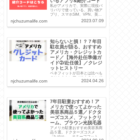
いるアプリ&紹介コード
私がアメリカで、実際に現役バ
リバリで使っている、買い物ア
プリ、スマホSIM、VPN、英語
学習などをまとめました。いず
2023.07.09
njchuzumalife.com
れも自信を持っておすすめでき
るものばかりですので、興味が
あるのものがありましたら、ぜ
ひ紹介リンクから登録してみて
ください。H...
知らないと損！？７年目
駐在員が語る、おすすめ
アメリカ・クレジットカ
ード／【海外赴任準備ガ
イド➁/赴任後】／クレジ
ットヒストリー
ベネフィットが日本とは比べも
のにならないアメリカのクレジ
2024.04.26
njchuzumalife.com
ットカード。クレカの作り方、
クレジットヒストリーの貯め
方、我が家が保持してきたクレ
カやその保持理由も一挙ご紹
介！
7年目駐妻おすすめ！ア
メリカで使ってよかった
美容系商品５選／ドクタ
ーズコスメ、フットクリ
ーム、ブラウン光脱毛器
アメリカ駐妻おすすめ美容系商
品５選。ドクターズコスメ
「b.glen」、オキーフフットク