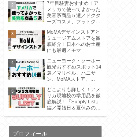
7年目駐妻おすすめ！ア
イド➀/赴任前】／渡米準
メリカで使ってよかった
備
美容系商品５選／ドクタ
ーズコスメ、フットクリ
ーム、ブラウン光脱毛器
MoMAデザインストアと
ミュージアムストアを徹
底紹介！日本へのお土産
にも最適／モマ
ニューヨーク・ソーホー
観光おすすめスポット14
選／マリベル、ハニサ
ン、MoMAストア、
BAGGU、ゴーストバス
どこよりも詳しく！アメ
ターズロケ地
リカ現地校の学用品を徹
底解説！『Supply List』
編／開始日＆夏休みの宿
題も。／Public School
プロフィール