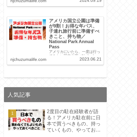
2024.09.19
njchuzumalife.com
リーム、ブラウン光脱毛器な
ど、使い方や良かったポイント
をご紹介！
アメリカ国立公園は準備
が9割！お得な年パス、
子連れ旅行前に準備すべ
きこと、持ち物／
National Park Annual
Pass
アメリカにいたら、一度は行っ
てみたい国立公園（Naitonl
2023.06.21
njchuzumalife.com
Park）。今回は、お得な入園方
法、準備しておくべきこと、持
ち物をご紹介！国立公園に興味
ある方、必見です！
人気記事
2度目の駐在経験者が語
る！アメリカ駐在前に日
本で買うべきもの、持っ
ていくもの、やっておく
こと／【海外赴任準備ガ