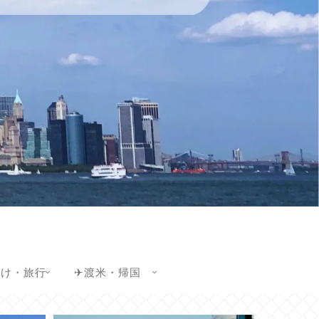
かけ・旅行
✈渡米・帰国