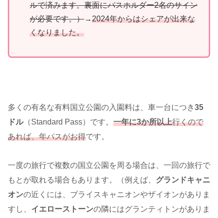
ルで済みます。裏面にパスホルダー2名のサイン
が必要です。）
→
2024年からはシェアが出来な
くなりました。
多くの有名な有料国立公園の入園料は、車一台につき
35
ドル
（Standard Pass）です。
一年に3か所以上
行くので
あれば、年パスがお得
です。
一度の旅行で複数の国立公園を周る場合は、一回の旅行で
もとが取れる場合もあります。（例えば、
グランドキャニ
オン
の近くには、ブライスキャニオンやザイオンがありま
すし、
イエローストーン
の隣にはグランティトンがありま