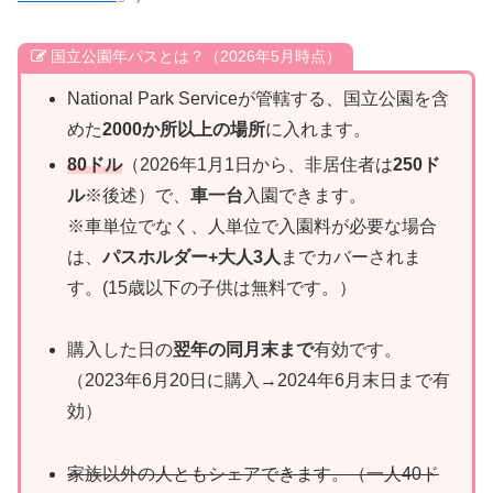
国立公園年パスとは？（2026年5月時点）
National Park Serviceが管轄する、国立公園を含
めた
2000か所以上の場所
に入れます。
80ドル
（2026年1月1日から、非居住者は
250ド
ル
※後述）で、
車一台
入園できます。
※車単位でなく、人単位で入園料が必要な場合
は、
パスホルダー+大人3人
までカバーされま
す。(15歳以下の子供は無料です。）
購入した日の
翌年の同月末まで
有効です。
（2023年6月20日に購入→2024年6月末日まで有
効）
家族以外の人とも
シェアできます
。（一人40ド