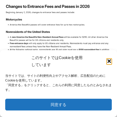
このサイトではCookieを使用
しています
当サイトでは、サイトの利便性向上やアクセス解析、広告配信のために
2025年12月21日時点。
国立公園公式サイト
より。
Cookieを使用しています。
「同意する」をクリックすると、これらの利用に同意したものとみなされま
2026年1月1日から、
アメリカ非居住者
等の入場料金が値
す。
上げ
されます。（
Nonresident Fees
）
同意する
※
VISA保持者
は通常
「アメリカ居住者」
なので、
メニュー
ホーム
検索
トップ
サイドバー