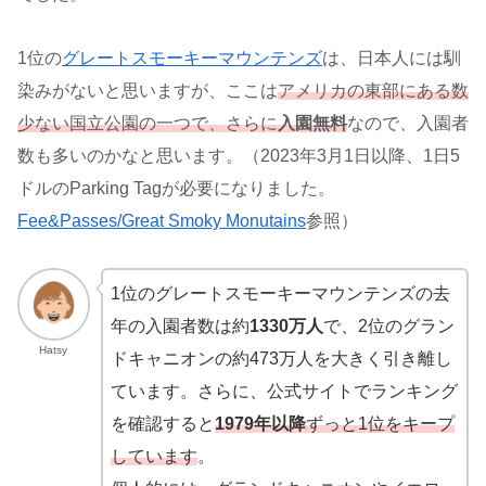
1位の
グレートスモーキーマウンテンズ
は、日本人には馴
染みがないと思いますが、ここは
アメリカの東部にある数
少ない国立公園の一つで、さらに
入園無料
なので、入園者
数も多いのかなと思います。（2023年3月1日以降、1日5
ドルのParking Tagが必要になりました。
Fee&Passes/Great Smoky Monutains
参照）
1位のグレートスモーキーマウンテンズの去
年の入園者数は約
1330万人
で、2位のグラン
Hatsy
ドキャニオンの約473万人を大きく引き離し
ています。さらに、公式サイトでランキング
を確認すると
1979年以降
ずっと1位をキープ
しています
。