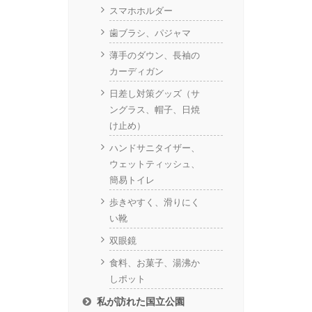
スマホホルダー
歯ブラシ、パジャマ
薄手のダウン、長袖の
カーディガン
日差し対策グッズ（サ
ングラス、帽子、日焼
け止め）
ハンドサニタイザー、
ウェットティッシュ、
簡易トイレ
歩きやすく、滑りにく
い靴
双眼鏡
食料、お菓子、湯沸か
しポット
私が訪れた国立公園