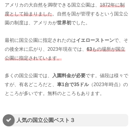
アメリカの大自然を満喫できる国立公園は、
1872年に制
度として始まりました
。自然を国が管理するという国立公
園の制度は、アメリカが
世界初
でした。
最初に国立公園に指定されたのは
イエローストーン
で、そ
の後全米に広がり、2023年現在では、
63
もの場所が国立
公園に指定されています。
多くの国立公園では、
入園料金が必要
です。値段は様々で
すが、有名どころだと、
車1台で35ドル
（2023年時点）の
ところが多いです。無料のところもあります。
人気の国立公園ベスト３