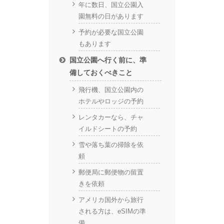
年に数日、国立公園入
園無料の日があります
予約が必要な国立公園
もあります
国立公園へ行く前に、準
備しておくべきこと
飛行機、国立公園内の
ホテルやロッジの予約
レンタカーなら、チャ
イルドシートの予約
雪や落ち葉の掃除を依
頼
郵便局に郵便物の留置
きを依頼
アメリカ国外から旅行
される方は、eSIMの準
備