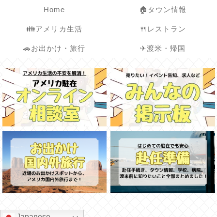
Home
🏠タウン情報
👪アメリカ生活
🍴レストラン
🚗お出かけ・旅行
✈渡米・帰国
Japanese