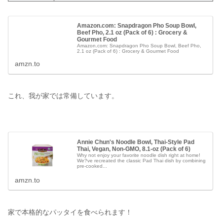
Amazon.com: Snapdragon Pho Soup Bowl,
Beef Pho, 2.1 oz (Pack of 6) : Grocery &
Gourmet Food
Amazon.com: Snapdragon Pho Soup Bowl, Beef Pho,
2.1 oz (Pack of 6) : Grocery & Gourmet Food
amzn.to
これ、我が家では常備しています。
Annie Chun's Noodle Bowl, Thai-Style Pad
Thai, Vegan, Non-GMO, 8.1-oz (Pack of 6)
Why not enjoy your favorite noodle dish right at home!
We?ve recreated the classic Pad Thai dish by combining
pre-cooked...
amzn.to
家で本格的なパッタイを食べられます！