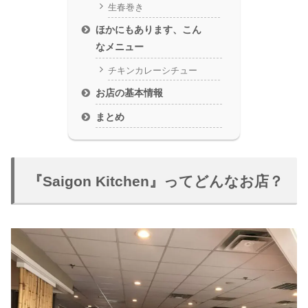
生春巻き
ほかにもあります、こん
なメニュー
チキンカレーシチュー
お店の基本情報
まとめ
『Saigon Kitchen』ってどんなお店？