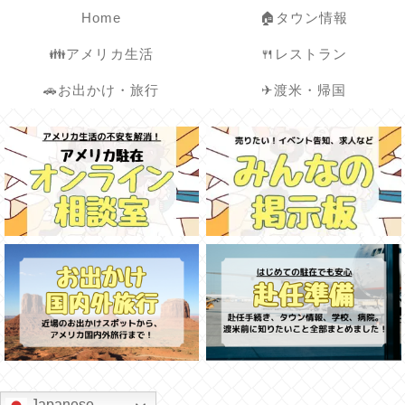
Home
🏠タウン情報
👪アメリカ生活
🍴レストラン
🚗お出かけ・旅行
✈渡米・帰国
Japanese