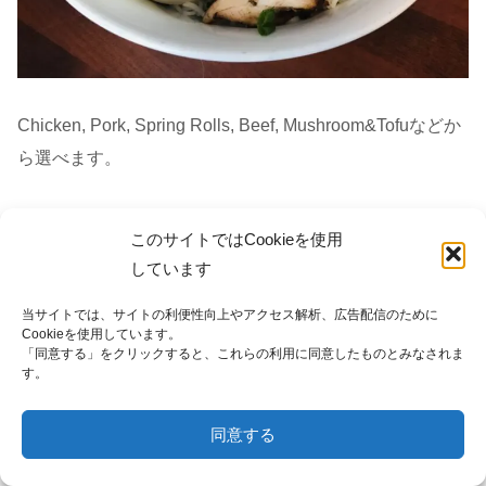
Chicken, Pork, Spring Rolls, Beef, Mushroom&Tofuなどか
ら選べます。
Vermicelli
とは、フォーより細いライスヌードル(ビーフ
このサイトではCookieを使用
ン)のこと。
Platter
とは、大皿という意味です。
しています
当サイトでは、サイトの利便性向上やアクセス解析、広告配信のために
甘辛いソースが美味しかったです
。
Cookieを使用しています。
「同意する」をクリックすると、これらの利用に同意したものとみなされま
す。
同意する
メニュー
ホーム
検索
トップ
サイドバー
ポークパッタイ