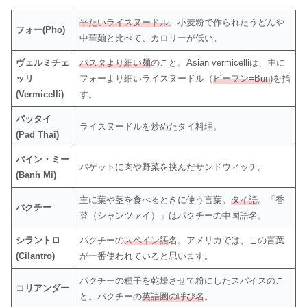
平たいライスヌードル
。小麦粉で作られたうどんや
フォー(Pho)
中華麺と比べて、カロリーが低い。
ヴェルミチェ
パスタより細い麺
のこと。Asian vermicelliは、主に
ッリ
フォーより細いライスヌードル（
ビーフン=Bun
)を指
(Vermicelli)
す。
パッタイ
ライスヌードルを炒めたタイ料理。
(Pad Thai)
バイン・ミー
バゲットに肉や野菜を挟んだサンドウィッチ。
(Banh Mi)
主に葉や茎を食べるときに使う言葉。
タイ語
。「香
パクチー
菜（シャンツァイ）」はパクチーの中国語名。
シラントロ
パクチーの
スペイン語
名。アメリカでは、この言葉
(Cilantro)
が一番使われていると思います。
パクチーの種子を乾燥させて粉にしたスパイスのこ
コリアンダー
と。パクチーの
英語圏の呼び名
。