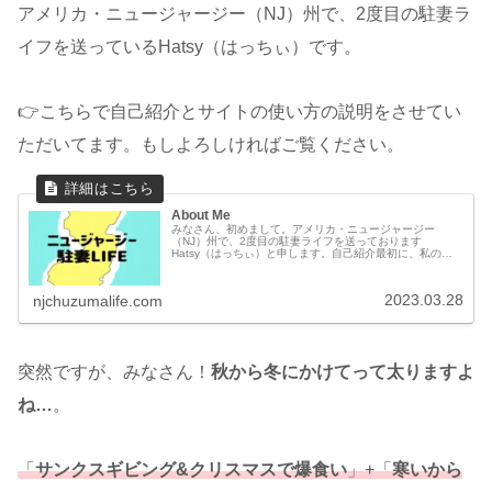
アメリカ・ニュージャージー（NJ）州で、2度目の駐妻ラ
イフを送っているHatsy（はっちぃ）です。
👉こちらで自己紹介とサイトの使い方の説明をさせてい
ただいてます。もしよろしければご覧ください。
About Me
みなさん、初めまして。アメリカ・ニュージャージー
（NJ）州で、2度目の駐妻ライフを送っております
Hatsy（はっちぃ）と申します。自己紹介最初に、私の自
己紹介をさせてください。2018～2022年春: １度目の駐在
でアメリカ・ニュージャージ...
2023.03.28
njchuzumalife.com
突然ですが、みなさん！
秋から冬にかけてって太りますよ
ね…
。
「
サンクスギビング&クリスマスで爆食い
」+「
寒いから