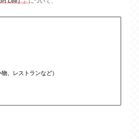
t Lee）
』
について、
い物、レストランなど）