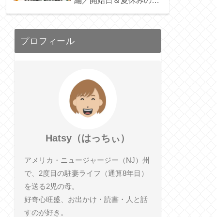
編／開始日＆夏休みの宿
題も。／Public School
プロフィール
Hatsy（はっちぃ）
アメリカ・ニュージャージー（NJ）州
で、2度目の駐妻ライフ（通算8年目）
を送る2児の母。
好奇心旺盛、お出かけ・読書・人と話
すのが好き。