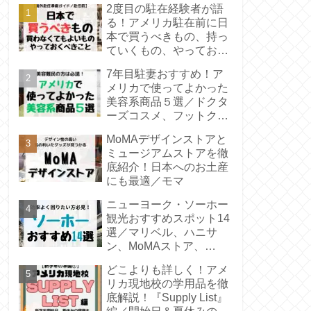
2度目の駐在経験者が語
る！アメリカ駐在前に日
本で買うべきもの、持っ
ていくもの、やっておく
こと／【海外赴任準備ガ
7年目駐妻おすすめ！ア
イド➀/赴任前】／渡米準
メリカで使ってよかった
備
美容系商品５選／ドクタ
ーズコスメ、フットクリ
ーム、ブラウン光脱毛器
MoMAデザインストアと
ミュージアムストアを徹
底紹介！日本へのお土産
にも最適／モマ
ニューヨーク・ソーホー
観光おすすめスポット14
選／マリベル、ハニサ
ン、MoMAストア、
BAGGU、ゴーストバス
どこよりも詳しく！アメ
ターズロケ地
リカ現地校の学用品を徹
底解説！『Supply List』