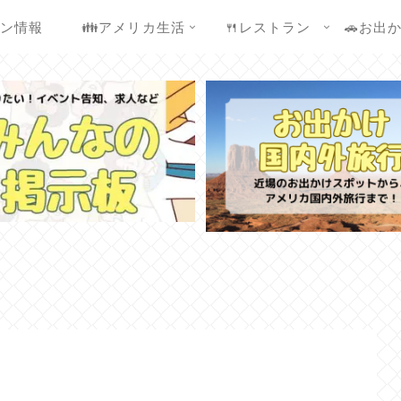
ウン情報
👪アメリカ生活
🍴レストラン
🚗お出