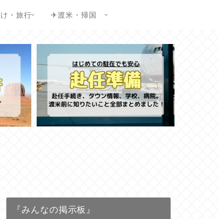
かけ・旅行
✈渡米・帰国
『みんなの掲示板』