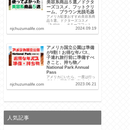
美容系商品５選／ドクタ
ーズコスメ、フットクリ
ーム、ブラウン光脱毛器
アメリカ駐妻おすすめ美容系商
品５選。ドクターズコスメ
「b.glen」、オキーフフットク
2024.09.19
njchuzumalife.com
リーム、ブラウン光脱毛器な
ど、使い方や良かったポイント
をご紹介！
アメリカ国立公園は準備
が9割！お得な年パス、
子連れ旅行前に準備すべ
きこと、持ち物／
National Park Annual
Pass
アメリカにいたら、一度は行っ
てみたい国立公園（Naitonl
2023.06.21
njchuzumalife.com
Park）。今回は、お得な入園方
法、準備しておくべきこと、持
ち物をご紹介！国立公園に興味
ある方、必見です！
人気記事