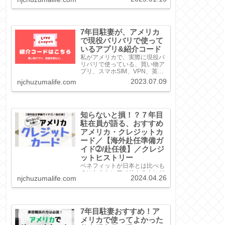
選をご紹介！アプリの特徴、キ
ャッシュバック率、使い方まで
徹底解説します。
7年目駐妻が、アメリカ
で現役バリバリで使って
いるアプリ&紹介コード
私がアメリカで、実際に現役バ
リバリで使っている、買い物ア
プリ、スマホSIM、VPN、英語
学習などをまとめました。いず
2023.07.09
njchuzumalife.com
れも自信を持っておすすめでき
るものばかりですので、興味が
あるのものがありましたら、ぜ
ひ紹介リンクから登録してみて
ください。H...
知らないと損！？７年目
駐在員が語る、おすすめ
アメリカ・クレジットカ
ード／【海外赴任準備ガ
イド➁/赴任後】／クレジ
ットヒストリー
ベネフィットが日本とは比べも
のにならないアメリカのクレジ
2024.04.26
njchuzumalife.com
ットカード。クレカの作り方、
クレジットヒストリーの貯め
方、我が家が保持してきたクレ
カやその保持理由も一挙ご紹
介！
7年目駐妻おすすめ！ア
メリカで使ってよかった