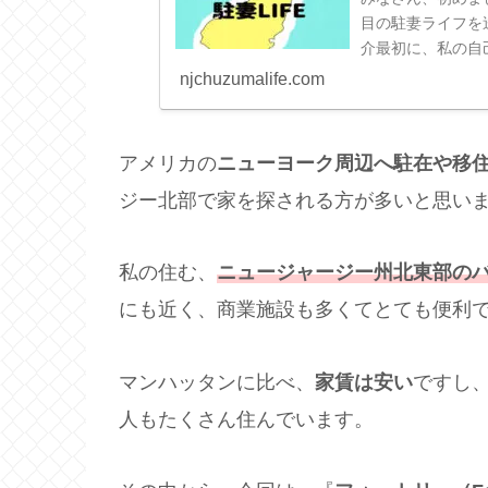
目の駐妻ライフを
介最初に、私の自己
駐在でアメリカ・ニ
njchuzumalife.com
アメリカの
ニューヨーク周辺へ駐在や移
ジー北部で家を探される方が多いと思い
私の住む、
ニュージャージー州北東部のバーゲ
にも近く、商業施設も多くてとても便利
マンハッタンに比べ、
家賃は安い
ですし
人もたくさん住んでいます。