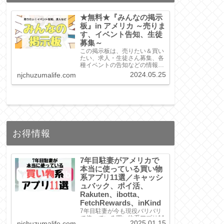
★無料★『みんなの掲示
板』in アメリカ ～売りま
す、イベント告知、生徒
募集～
この掲示板は、売りたい＆買い
たい、求人・生徒さん募集、各
種イベントの告知などの情報を
掲載したい場合に、無料でお使
2024.05.25
njchuzumalife.com
い頂けます。ぜひご利用くださ
い。
お得情報
7年目駐妻がアメリカで
本当に使っている買い物
系アプリ11選／キャッシ
ュバック、ポイ活、
Rakuten、ibotta、
FetchRewards、inKind
7年目駐妻が今も現役バリバリ
で使っている買い物系アプリ11
2025.01.15
njchuzumalife.com