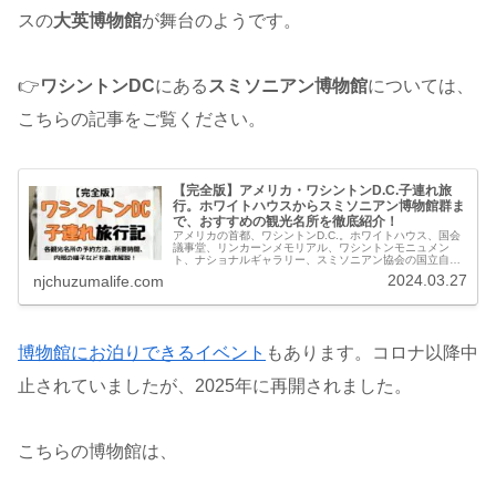
スの
大英博物館
が舞台のようです。
👉
ワシントンDC
にある
スミソニアン博物館
については、
こちらの記事をご覧ください。
【完全版】アメリカ・ワシントンD.C.子連れ旅
行。ホワイトハウスからスミソニアン博物館群ま
で、おすすめの観光名所を徹底紹介！
アメリカの首都、ワシントンD.C.。ホワイトハウス、国会
議事堂、リンカーンメモリアル、ワシントンモニュメン
ト、ナショナルギャラリー、スミソニアン協会の国立自然
史博物館、国立航空宇宙博物館、アーリントン、硫黄島記
2024.03.27
njchuzumalife.com
念碑など、観光地をまとめた完全版です。
博物館にお泊りできるイベント
もあります。コロナ以降中
止されていましたが、2025年に再開されました。
こちらの博物館は、