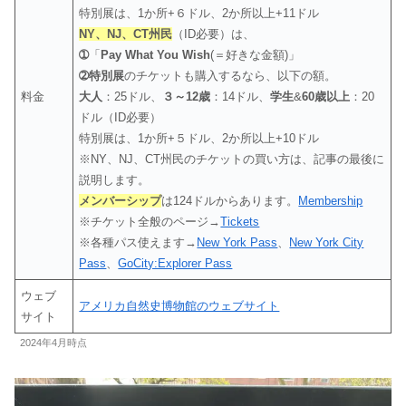
特別展は、1か所+６ドル、2か所以上+11ドル
NY、NJ、CT州民
（ID必要）は、
➀
「
Pay What You Wish
(＝好きな金額)」
➁特別展
のチケットも購入するなら、以下の額。
料金
大人
：25ドル、
３～12歳
：14ドル、
学生
&
60歳以上
：20
ドル（ID必要）
特別展は、1か所+５ドル、2か所以上+10ドル
※NY、NJ、CT州民のチケットの買い方は、記事の最後に
説明します。
メンバーシップ
は124ドルからあります。
Membership
※チケット全般のページ→
Tickets
※各種パス使えます→
New York Pass
、
New York City
Pass
、
GoCity:Explorer Pass
ウェブ
アメリカ自然史博物館のウェブサイト
サイト
2024年4月時点