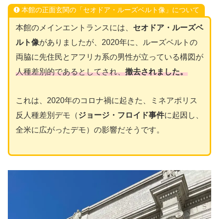
本館の正面玄関の「セオドア・ルーズベルト像」について
本館のメインエントランスには、
セオドア・ルーズベ
ルト像
がありましたが、2020年に、ルーズベルトの
両脇に先住民とアフリカ系の男性が立っている構図が
人種差別的であるとしてされ、
撤去されました。
これは、2020年のコロナ禍に起きた、ミネアポリス
反人種差別デモ（
ジョージ・フロイド事件
に起因し、
全米に広がったデモ）の影響だそうです。