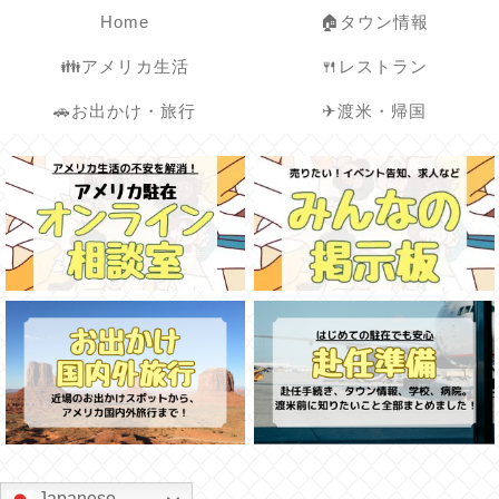
Home
🏠タウン情報
👪アメリカ生活
🍴レストラン
🚗お出かけ・旅行
✈渡米・帰国
Japanese