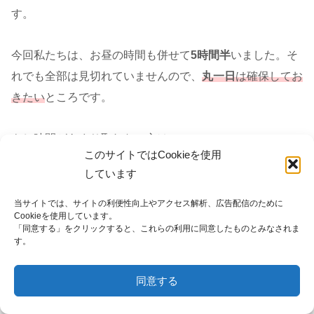
す。
今回私たちは、お昼の時間も併せて
5時間半
いました。そ
れでも全部は見切れていませんので、
丸一日
は確保してお
きたい
ところです。
もし時間があまり取れない方は、
このサイトではCookieを使用
しています
➀
恐竜の化石
（本館4階）：ティラノサウルス、ト
当サイトでは、サイトの利便性向上やアクセス解析、広告配信のために
リケラトプス、部屋からはみ出すパタゴティタ
Cookieを使用しています。
「同意する」をクリックすると、これらの利用に同意したものとみなされま
ン・マヨルム、バロサウルス（本館2階正面玄関ホ
す。
ール）
同意する
➁
アフリカの
動物
（本館２，３階）：アフリカゾ
メニュー
ホーム
検索
トップ
サイドバー