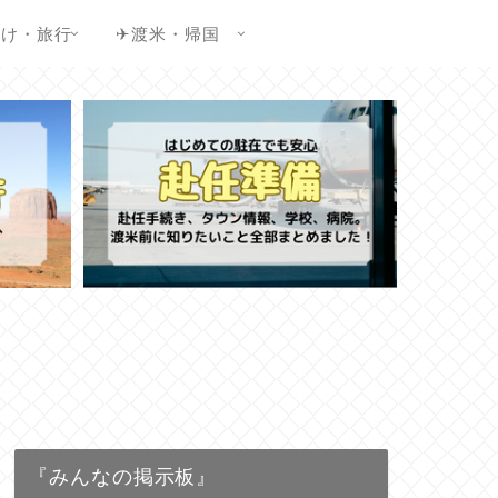
かけ・旅行
✈渡米・帰国
『みんなの掲示板』