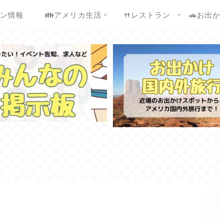
ウン情報
👪アメリカ生活
🍴レストラン
🚗お出