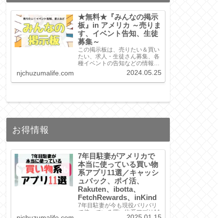
★無料★『みんなの掲示
板』in アメリカ ～売りま
す、イベント告知、生徒
募集～
この掲示板は、売りたい＆買い
たい、求人・生徒さん募集、各
種イベントの告知などの情報を
掲載したい場合に、無料でお使
2024.05.25
njchuzumalife.com
い頂けます。ぜひご利用くださ
い。
お得情報
7年目駐妻がアメリカで
本当に使っている買い物
系アプリ11選／キャッシ
ュバック、ポイ活、
Rakuten、ibotta、
FetchRewards、inKind
7年目駐妻が今も現役バリバリ
で使っている買い物系アプリ11
2025.01.15
njchuzumalife.com