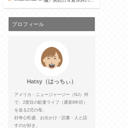
編／開始日＆夏休みの宿
題も。／Public School
プロフィール
Hatsy（はっちぃ）
アメリカ・ニュージャージー（NJ）州
で、2度目の駐妻ライフ（通算8年目）
を送る2児の母。
好奇心旺盛、お出かけ・読書・人と話
すのが好き。