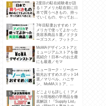
2度目の駐在経験者が語
る！アメリカ駐在前に日
本で買うべきもの、持っ
ていくもの、やっておく
こと／【海外赴任準備ガ
7年目駐妻おすすめ！ア
イド➀/赴任前】／渡米準
メリカで使ってよかった
備
美容系商品５選／ドクタ
ーズコスメ、フットクリ
ーム、ブラウン光脱毛器
MoMAデザインストアと
ミュージアムストアを徹
底紹介！日本へのお土産
にも最適／モマ
ニューヨーク・ソーホー
観光おすすめスポット14
選／マリベル、ハニサ
ン、MoMAストア、
BAGGU、ゴーストバス
どこよりも詳しく！アメ
ターズロケ地
リカ現地校の学用品を徹
底解説！『Supply List』