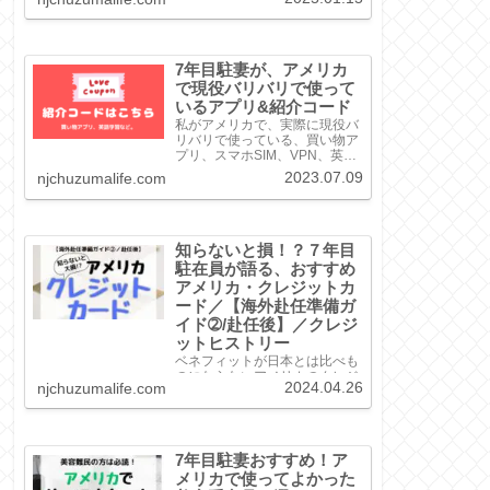
選をご紹介！アプリの特徴、キ
ャッシュバック率、使い方まで
徹底解説します。
7年目駐妻が、アメリカ
で現役バリバリで使って
いるアプリ&紹介コード
私がアメリカで、実際に現役バ
リバリで使っている、買い物ア
プリ、スマホSIM、VPN、英語
学習などをまとめました。いず
2023.07.09
njchuzumalife.com
れも自信を持っておすすめでき
るものばかりですので、興味が
あるのものがありましたら、ぜ
ひ紹介リンクから登録してみて
ください。H...
知らないと損！？７年目
駐在員が語る、おすすめ
アメリカ・クレジットカ
ード／【海外赴任準備ガ
イド➁/赴任後】／クレジ
ットヒストリー
ベネフィットが日本とは比べも
のにならないアメリカのクレジ
2024.04.26
njchuzumalife.com
ットカード。クレカの作り方、
クレジットヒストリーの貯め
方、我が家が保持してきたクレ
カやその保持理由も一挙ご紹
介！
7年目駐妻おすすめ！ア
メリカで使ってよかった