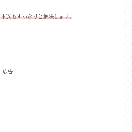
る不安もすっきりと解決します
。
広告