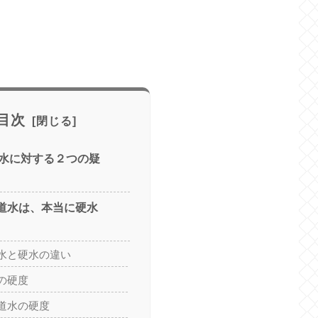
目次
水に対する２つの疑
道水は、本当に硬水
水と硬水の違い
の硬度
道水の硬度