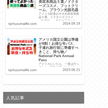
美容系商品５選／ドクタ
ーズコスメ、フットクリ
ーム、ブラウン光脱毛器
アメリカ駐妻おすすめ美容系商
品５選。ドクターズコスメ
「b.glen」、オキーフフットク
2024.09.19
njchuzumalife.com
リーム、ブラウン光脱毛器な
ど、使い方や良かったポイント
をご紹介！
アメリカ国立公園は準備
が9割！お得な年パス、
子連れ旅行前に準備すべ
きこと、持ち物／
National Park Annual
Pass
アメリカにいたら、一度は行っ
てみたい国立公園（Naitonl
2023.06.21
njchuzumalife.com
Park）。今回は、お得な入園方
法、準備しておくべきこと、持
ち物をご紹介！国立公園に興味
ある方、必見です！
人気記事